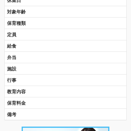
休業日
対象年齢
保育種類
定員
給食
弁当
施設
行事
教育内容
保育料金
備考