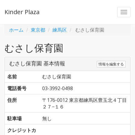
Kinder Plaza
Togg
navi
ホーム
東京都
練馬区
むさし保育園
むさし保育園
むさし保育園 基本情報
情報を編集する
名前
むさし保育園
電話番号
03-3992-0498
住所
〒176-0012 東京都練馬区豊玉北４丁目
２７−１６
駐車場
無し
クレジットカ