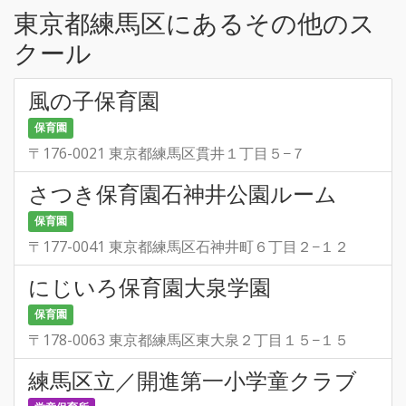
東京都練馬区にあるその他のス
クール
風の子保育園
保育園
〒176-0021 東京都練馬区貫井１丁目５−７
さつき保育園石神井公園ルーム
保育園
〒177-0041 東京都練馬区石神井町６丁目２−１２
にじいろ保育園大泉学園
保育園
〒178-0063 東京都練馬区東大泉２丁目１５−１５
練馬区立／開進第一小学童クラブ