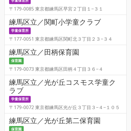
学童保育所
〒179-0085 東京都練馬区早宮２丁目１−３１
練馬区立／関町小学童クラブ
学童保育所
〒177-0051 東京都練馬区関町北３丁目２３−３４
練馬区立／田柄保育園
保育園
〒179-0073 東京都練馬区田柄４丁目３６−４
練馬区立／光が丘コスモス学童ク
ラブ
学童保育所
〒179-0072 東京都練馬区光が丘３丁目３−４−１０５
練馬区立／光が丘第二保育園
保育園