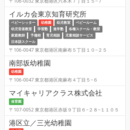
〒106-0032 東京都港区六本木７丁目１５−７
イルカ会東京知育研究所
ベビーシッター
幼稚園
幼児教室
ベビールーム
幼児音楽教室
学習塾
進学塾
各種スクール・教室
家庭教師
予備校
育児相談
児童相談サービス
日本語スクール
〒106-0047 東京都港区南麻布５丁目１０−２５
南部坂幼稚園
幼稚園
〒106-0047 東京都港区南麻布４丁目５−６
マイキャリアクラス株式会社
保育園
〒107-0052 東京都港区赤坂９丁目６−２８−１１０５
港区立／三光幼稚園