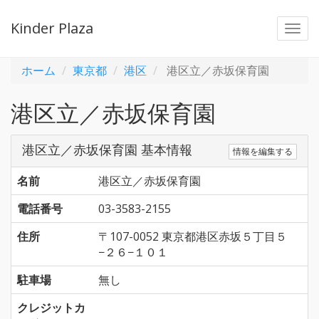
Kinder Plaza
Togg
navi
ホーム
東京都
港区
港区立／赤坂保育園
港区立／赤坂保育園
港区立／赤坂保育園 基本情報
情報を編集する
名前
港区立／赤坂保育園
電話番号
03-3583-2155
住所
〒107-0052 東京都港区赤坂５丁目５
−２６−１０１
駐車場
無し
クレジットカ