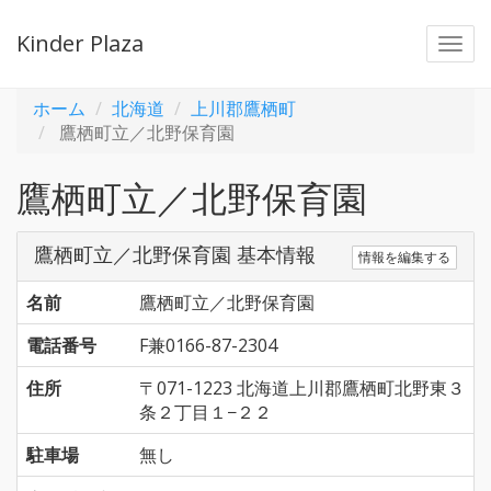
Kinder Plaza
Togg
navi
ホーム
北海道
上川郡鷹栖町
鷹栖町立／北野保育園
鷹栖町立／北野保育園
鷹栖町立／北野保育園 基本情報
情報を編集する
名前
鷹栖町立／北野保育園
電話番号
F兼0166-87-2304
住所
〒071-1223 北海道上川郡鷹栖町北野東３
条２丁目１−２２
駐車場
無し