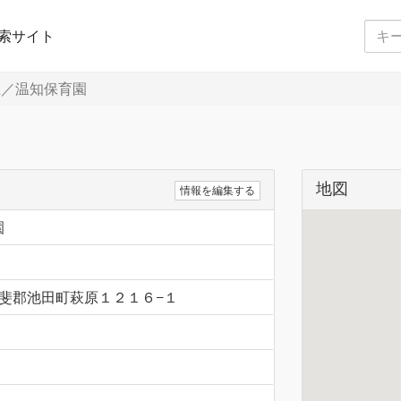
索サイト
／温知保育園
地図
情報を編集する
園
阜県揖斐郡池田町萩原１２１６−１