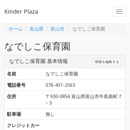
Kinder Plaza
Togg
navi
ホーム
富山県
富山市
なでしこ保育園
なでしこ保育園
なでしこ保育園 基本情報
情報を編集する
名前
なでしこ保育園
電話番号
076-431-2563
住所
〒930-0856 富山県富山市牛島新町７
−３
駐車場
無し
クレジットカー