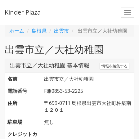
Kinder Plaza
Togg
navi
ホーム
島根県
出雲市
出雲市立／大社幼稚園
出雲市立／大社幼稚園
出雲市立／大社幼稚園 基本情報
情報を編集する
名前
出雲市立／大社幼稚園
電話番号
F兼0853-53-2225
住所
〒699-0711 島根県出雲市大社町杵築南
１２０１
駐車場
無し
クレジットカ