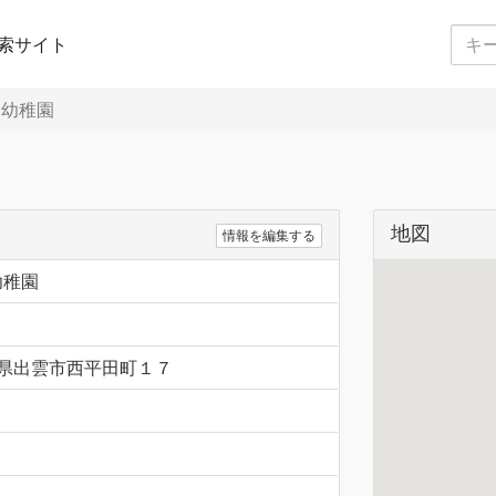
索サイト
幼稚園
地図
情報を編集する
幼稚園
6
 島根県出雲市西平田町１７