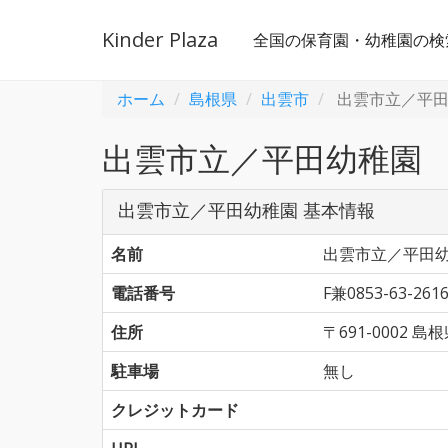
Kinder Plaza
全国の保育園・幼稚園の検
ホーム
島根県
出雲市
出雲市立／平田
出雲市立／平田幼稚園
出雲市立／平田幼稚園 基本情報
名前
出雲市立／平田
電話番号
F兼0853-63-261
住所
〒691-0002
駐車場
無し
クレジットカード