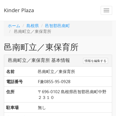
Kinder Plaza
Togg
navi
ホーム
島根県
邑智郡邑南町
邑南町立／東保育所
邑南町立／東保育所
邑南町立／東保育所 基本情報
情報を編集する
名前
邑南町立／東保育所
電話番号
F兼0855-95-0928
住所
〒696-0102 島根県邑智郡邑南町中野
２３１０
駐車場
無し