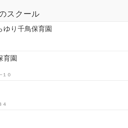
のスクール
らゆり千鳥保育園
保育園
０−１０
３４