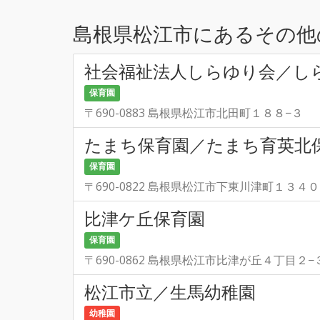
島根県松江市にあるその他
社会福祉法人しらゆり会／し
保育園
〒690-0883 島根県松江市北田町１８８−３
たまち保育園／たまち育英北
保育園
〒690-0822 島根県松江市下東川津町１３４
比津ケ丘保育園
保育園
〒690-0862 島根県松江市比津が丘４丁目２−
松江市立／生馬幼稚園
幼稚園