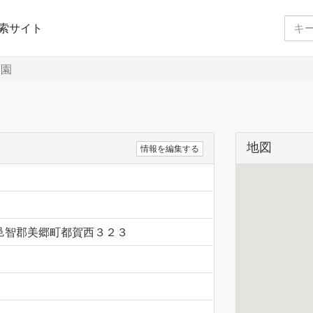
索サイト
育園
地図
情報を編集する
根県邑智郡美郷町都賀西３２３