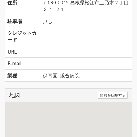
住所
〒690-0015 島根県松江市上乃木２丁目
２７−２１
駐車場
無し
クレジットカ
ード
URL
E-mail
業種
保育園, 総合病院
地図
情報を編集する