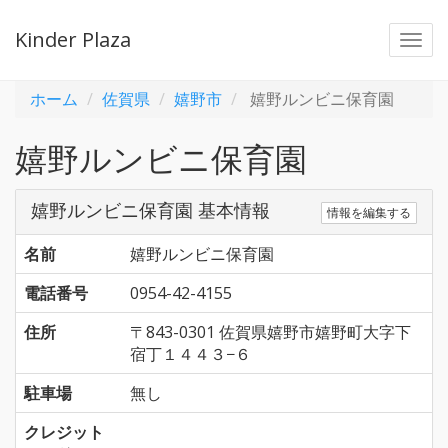
Kinder Plaza
Togg
navi
ホーム
佐賀県
嬉野市
嬉野ルンビニ保育園
嬉野ルンビニ保育園
嬉野ルンビニ保育園 基本情報
情報を編集する
名前
嬉野ルンビニ保育園
電話番号
0954-42-4155
住所
〒843-0301 佐賀県嬉野市嬉野町大字下
宿丁１４４３−６
駐車場
無し
クレジット