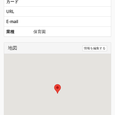
カード
URL
E-mail
業種
保育園
地図
情報を編集する