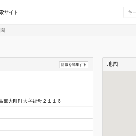
索サイト
稚園
地図
情報を編集する
賀県杵島郡大町町大字福母２１１６