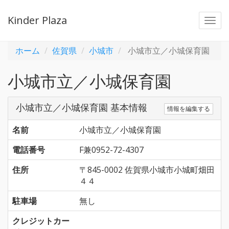
Kinder Plaza
Togg
navi
ホーム
佐賀県
小城市
小城市立／小城保育園
小城市立／小城保育園
小城市立／小城保育園 基本情報
情報を編集する
名前
小城市立／小城保育園
電話番号
F兼0952-72-4307
住所
〒845-0002 佐賀県小城市小城町畑田
４４
駐車場
無し
クレジットカー