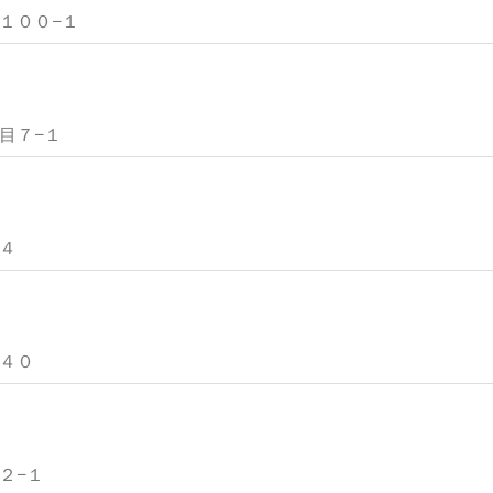
２１００−１
丁目７−１
０４
１４０
４２−１