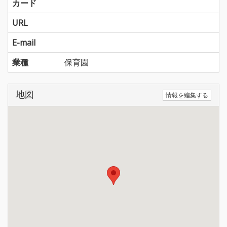
カード
URL
E-mail
業種
保育園
地図
情報を編集する