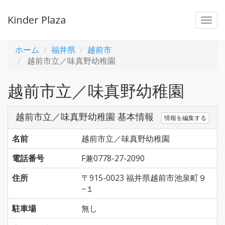
Kinder Plaza
Togg
navi
ホーム
福井県
越前市
越前市立／味真野幼稚園
越前市立／味真野幼稚園
越前市立／味真野幼稚園 基本情報
情報を編集する
名前
越前市立／味真野幼稚園
電話番号
F兼0778-27-2090
住所
〒915-0023 福井県越前市池泉町９
−１
駐車場
無し