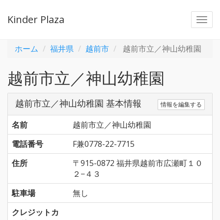
Kinder Plaza
Togg
navi
ホーム
福井県
越前市
越前市立／神山幼稚園
越前市立／神山幼稚園
越前市立／神山幼稚園 基本情報
情報を編集する
名前
越前市立／神山幼稚園
電話番号
F兼0778-22-7715
住所
〒915-0872 福井県越前市広瀬町１０
２−４３
駐車場
無し
クレジットカ