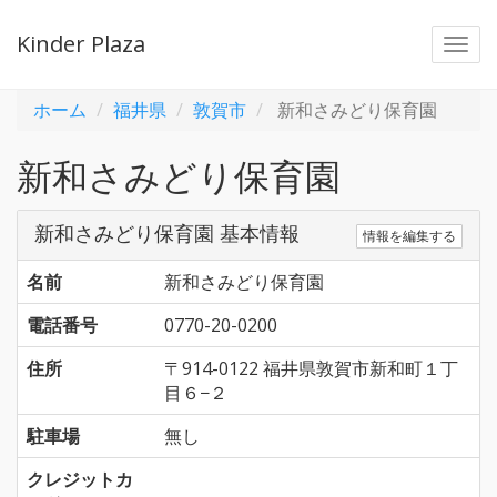
Kinder Plaza
Togg
navi
ホーム
福井県
敦賀市
新和さみどり保育園
新和さみどり保育園
新和さみどり保育園 基本情報
情報を編集する
名前
新和さみどり保育園
電話番号
0770-20-0200
住所
〒914-0122 福井県敦賀市新和町１丁
目６−２
駐車場
無し
クレジットカ