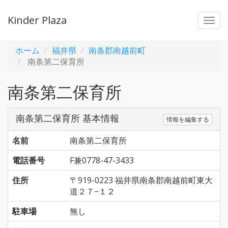
Kinder Plaza
Togg
navi
ホーム
福井県
南条郡南越前町
南条第二保育所
南条第二保育所
南条第二保育所 基本情報
情報を編集する
名前
南条第二保育所
電話番号
F兼0778-47-3433
住所
〒919-0223 福井県南条郡南越前町東大
道２７−１２
駐車場
無し