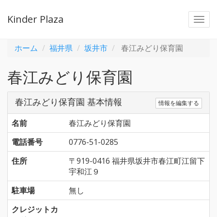
Kinder Plaza
Togg
navi
ホーム
福井県
坂井市
春江みどり保育園
春江みどり保育園
春江みどり保育園 基本情報
情報を編集する
名前
春江みどり保育園
電話番号
0776-51-0285
住所
〒919-0416 福井県坂井市春江町江留下
宇和江９
駐車場
無し
クレジットカ