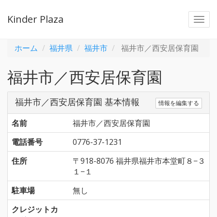
Kinder Plaza
Togg
navi
ホーム
福井県
福井市
福井市／西安居保育園
福井市／西安居保育園
福井市／西安居保育園 基本情報
情報を編集する
名前
福井市／西安居保育園
電話番号
0776-37-1231
住所
〒918-8076 福井県福井市本堂町８−３
１−１
駐車場
無し
クレジットカ