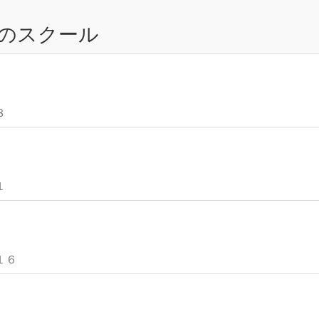
のスクール
８
１
１６