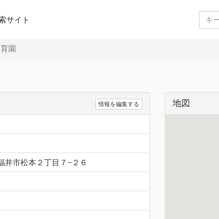
索サイト
保育園
地図
情報を編集する
園
井県福井市松本２丁目７−２６