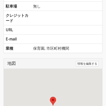
駐車場
無し
クレジットカ
ード
URL
E-mail
業種
保育園, 市区町村機関
地図
情報を編集する