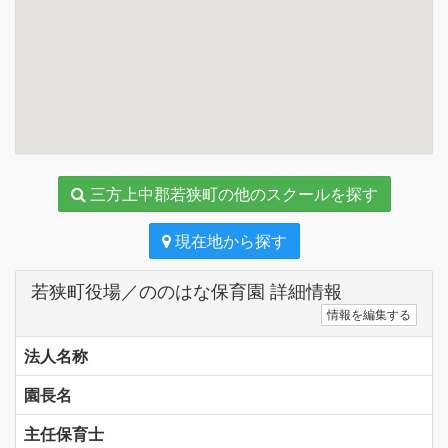
三方上中郡若狭町の他のスクールを探す
現在地から探す
若狭町役場／ののはな保育園 詳細情報
情報を編集する
法人名称
園長名
主任保育士