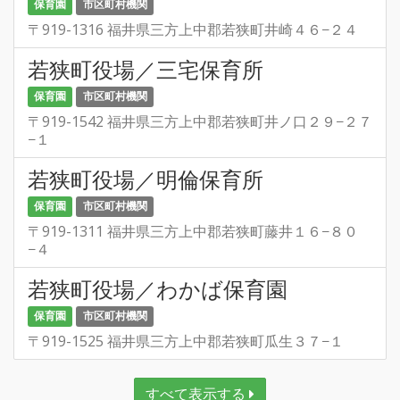
保育園
市区町村機関
〒919-1316 福井県三方上中郡若狭町井崎４６−２４
若狭町役場／三宅保育所
保育園
市区町村機関
〒919-1542 福井県三方上中郡若狭町井ノ口２９−２７
−１
若狭町役場／明倫保育所
保育園
市区町村機関
〒919-1311 福井県三方上中郡若狭町藤井１６−８０
−４
若狭町役場／わかば保育園
保育園
市区町村機関
〒919-1525 福井県三方上中郡若狭町瓜生３７−１
すべて表示する