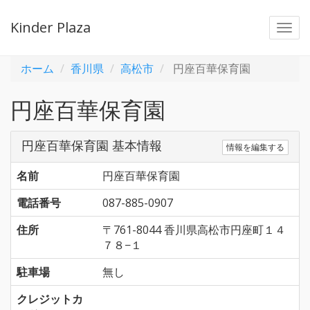
Kinder Plaza
Togg
navi
ホーム
香川県
高松市
円座百華保育園
円座百華保育園
円座百華保育園 基本情報
情報を編集する
名前
円座百華保育園
電話番号
087-885-0907
住所
〒761-8044 香川県高松市円座町１４
７８−１
駐車場
無し
クレジットカ