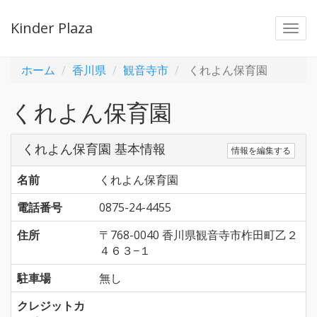
Kinder Plaza
Togg
navi
ホーム
香川県
観音寺市
くれよん保育園
くれよん保育園
くれよん保育園 基本情報
情報を編集する
名前
くれよん保育園
電話番号
0875-24-4455
住所
〒768-0040 香川県観音寺市柞田町乙２
４６３−１
駐車場
無し
クレジットカ