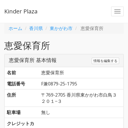
Kinder Plaza
Togg
navi
ホーム
香川県
東かがわ市
恵愛保育所
恵愛保育所
恵愛保育所 基本情報
情報を編集する
名前
恵愛保育所
電話番号
F兼0879-25-1795
住所
〒769-2705 香川県東かがわ市白鳥３
２０１−３
駐車場
無し
クレジットカ