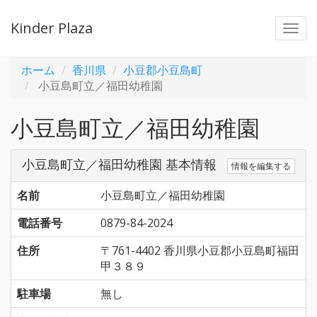
Kinder Plaza
Togg
navi
ホーム
香川県
小豆郡小豆島町
小豆島町立／福田幼稚園
小豆島町立／福田幼稚園
小豆島町立／福田幼稚園 基本情報
情報を編集する
名前
小豆島町立／福田幼稚園
電話番号
0879-84-2024
住所
〒761-4402 香川県小豆郡小豆島町福田
甲３８９
駐車場
無し