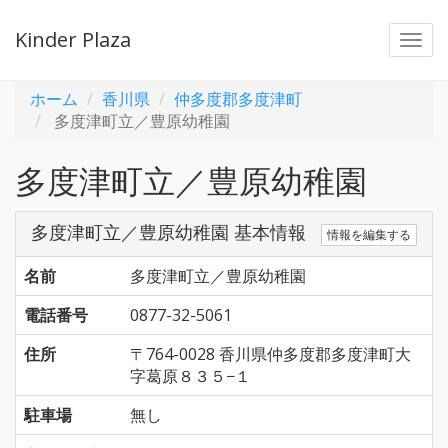
Kinder Plaza
Togg
navi
ホーム
香川県
仲多度郡多度津町
多度津町立／豊原幼稚園
多度津町立／豊原幼稚園
多度津町立／豊原幼稚園 基本情報
情報を編集する
名前
多度津町立／豊原幼稚園
電話番号
0877-32-5061
住所
〒764-0028 香川県仲多度郡多度津町大
字葛原８３５−１
駐車場
無し