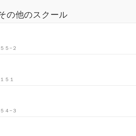
その他のスクール
１５５−２
１１５１
９５４−３