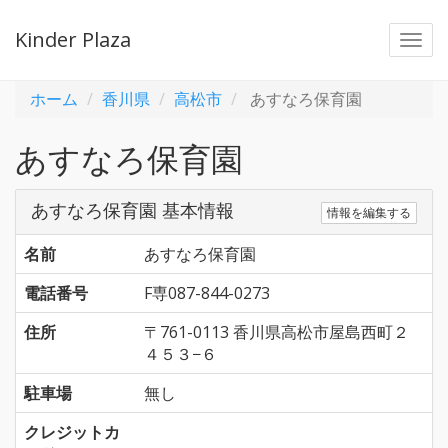
Kinder Plaza
Togg
navi
ホーム
香川県
高松市
あすなろ保育園
あすなろ保育園
あすなろ保育園 基本情報
情報を編集する
名前
あすなろ保育園
電話番号
F専087-844-0273
住所
〒761-0113 香川県高松市屋島西町２
４５３−６
駐車場
無し
クレジットカ