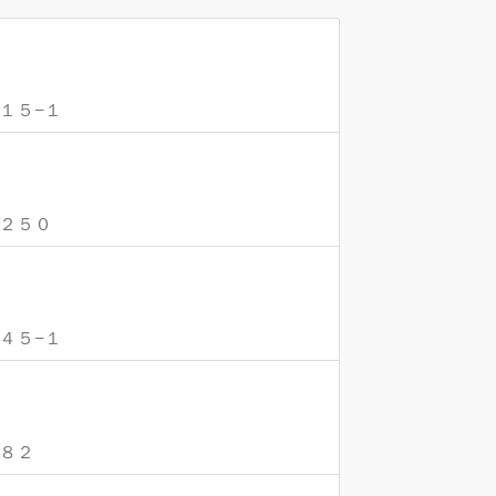
８１５−１
７２５０
６４５−１
１８２