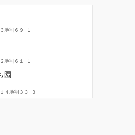
１３地割６９−１
第２地割６１−１
も園
第１４地割３３−３