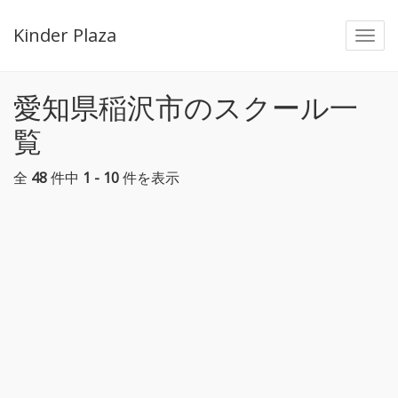
Kinder Plaza
Togg
navi
愛知県稲沢市のスクール一
覧
全
48
件中
1 - 10
件を表示