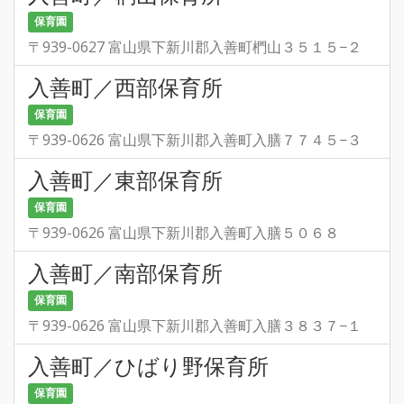
保育園
〒939-0627 富山県下新川郡入善町椚山３５１５−２
入善町／西部保育所
保育園
〒939-0626 富山県下新川郡入善町入膳７７４５−３
入善町／東部保育所
保育園
〒939-0626 富山県下新川郡入善町入膳５０６８
入善町／南部保育所
保育園
〒939-0626 富山県下新川郡入善町入膳３８３７−１
入善町／ひばり野保育所
保育園