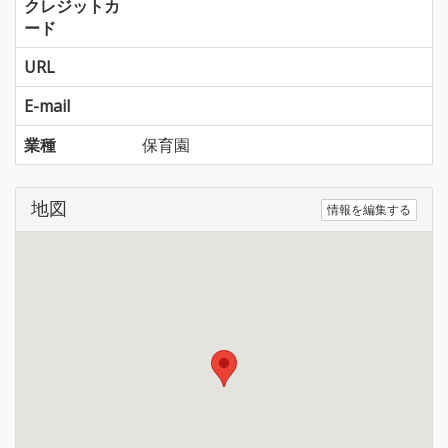
クレジットカ
ード
URL
E-mail
業種
保育園
地図
情報を編集する