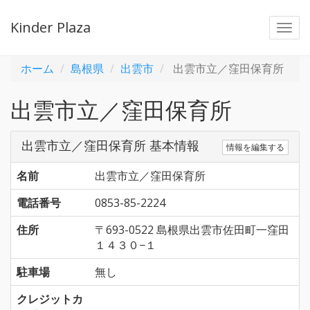
Kinder Plaza
Togg
navi
ホーム
島根県
出雲市
出雲市立／窪田保育所
出雲市立／窪田保育所
出雲市立／窪田保育所 基本情報
情報を編集する
名前
出雲市立／窪田保育所
電話番号
0853-85-2224
住所
〒693-0522 島根県出雲市佐田町一窪田
１４３０−１
駐車場
無し
クレジットカ