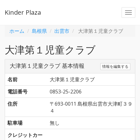
Kinder Plaza
Togg
navi
ホーム
島根県
出雲市
大津第１児童クラブ
大津第１児童クラブ
大津第１児童クラブ 基本情報
情報を編集する
名前
大津第１児童クラブ
電話番号
0853-25-2206
住所
〒693-0011 島根県出雲市大津町３９
４
駐車場
無し
クレジットカー