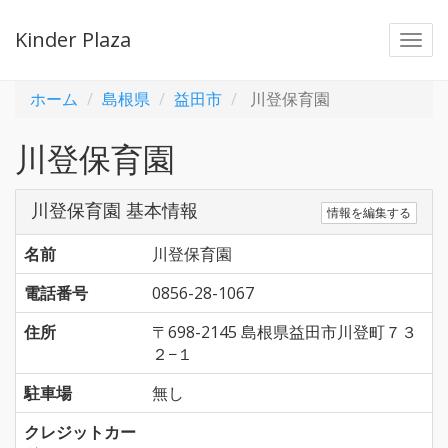
Kinder Plaza
Togg
navi
ホーム
島根県
益田市
川登保育園
川登保育園
川登保育園 基本情報
情報を編集する
名前
川登保育園
電話番号
0856-28-1067
住所
〒698-2145 島根県益田市川登町７３
２−１
駐車場
無し
クレジットカー