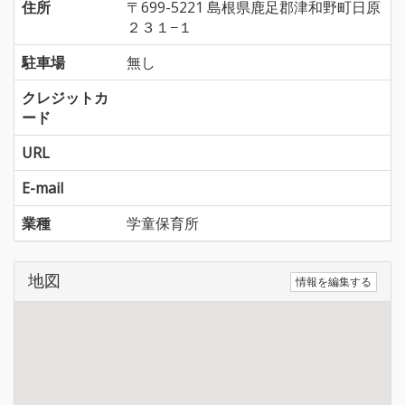
住所
〒699-5221 島根県鹿足郡津和野町日原
２３１−１
駐車場
無し
クレジットカ
ード
URL
E-mail
業種
学童保育所
地図
情報を編集する