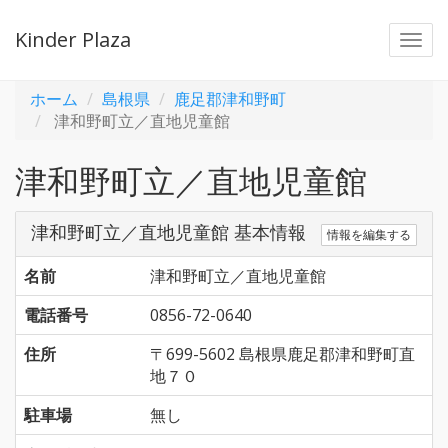
Kinder Plaza
Togg
navi
ホーム
島根県
鹿足郡津和野町
津和野町立／直地児童館
津和野町立／直地児童館
津和野町立／直地児童館 基本情報
情報を編集する
名前
津和野町立／直地児童館
電話番号
0856-72-0640
住所
〒699-5602 島根県鹿足郡津和野町直
地７０
駐車場
無し