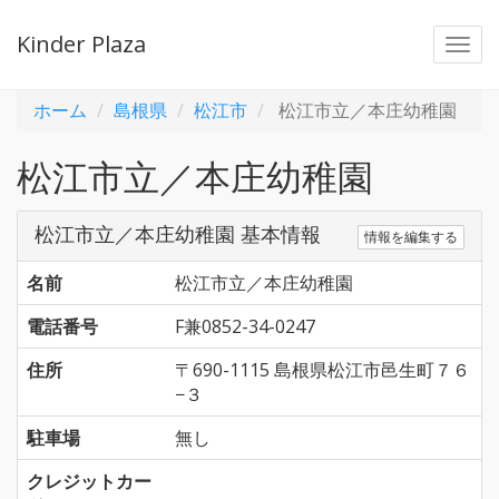
Kinder Plaza
Togg
navi
ホーム
島根県
松江市
松江市立／本庄幼稚園
松江市立／本庄幼稚園
松江市立／本庄幼稚園 基本情報
情報を編集する
名前
松江市立／本庄幼稚園
電話番号
F兼0852-34-0247
住所
〒690-1115 島根県松江市邑生町７６
−３
駐車場
無し
クレジットカー