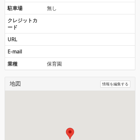
駐車場
無し
クレジットカ
ード
URL
E-mail
業種
保育園
地図
情報を編集する